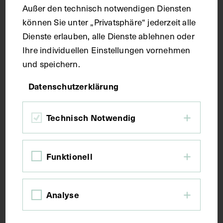
Außer den technisch notwendigen Diensten
können Sie unter „Privatsphäre“ jederzeit alle
Seitenblatt 38,6 x 27,3 cm
Dienste erlauben, alle Dienste ablehnen oder
Ihre individuellen Einstellungen vornehmen
Kurzbeschreibung
und speichern.
Datenschutzerklärung
Der Text ist die ergänzende Beschreibung in
deutscher Sprache zum anatomischen Wachsmodell
des Magens.
Technisch Notwendig
Schlagwörter
Funktionell
Anatomie
Lehrmittel
Magen
Omentum
Analyse
Rechte