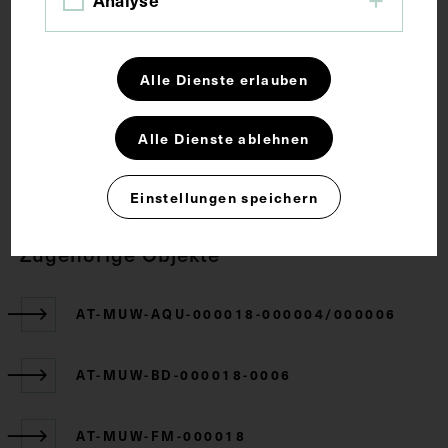
Analyse
Lehrmittel
Sesambein
Zehe
Alle Dienste erlauben
Rechte
Alle Dienste ablehnen
CC BY-NC-SA 4.0
Einstellungen speichern
Zugehörige Objekte
AT-MUW-AQU-000018-000004/000006
AT-MUW-BD-000018-0006
AT-MUW-FM-000018