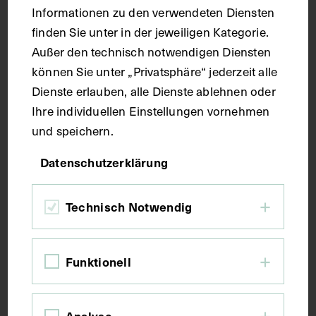
Informationen zu den verwendeten Diensten
finden Sie unter in der jeweiligen Kategorie.
Maße
Außer den technisch notwendigen Diensten
können Sie unter „Privatsphäre“ jederzeit alle
Seitenblatt 38,6 x 27,3 cm
Dienste erlauben, alle Dienste ablehnen oder
Ihre individuellen Einstellungen vornehmen
Kurzbeschreibung
und speichern.
Datenschutzerklärung
Der Text ist die ergänzende Beschreibung in
italienischer Sprache zum anatomischen
Technisch Notwendig
Wachsmodell des Fußes.
Schlagwörter
Funktionell
Anatomie
Band <Anatomie>
Fuß