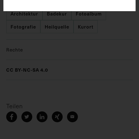
Architektur
Badekur
Fotoalbum
Fotografie
Heilquelle
Kurort
Rechte
CC BY-NC-SA 4.0
Teilen