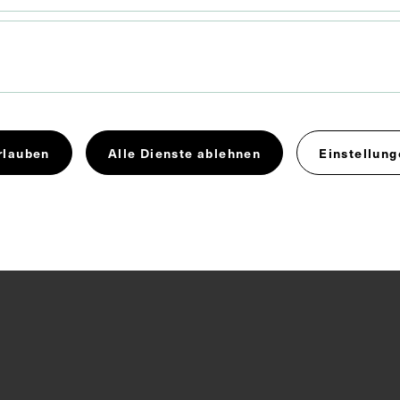
en des Plexus cervicalis und des Plexus brachialis.
Arm
Brustwand
Lehrmittel
Nerv
rlauben
Alle Dienste ablehnen
Einstellung
 4.0