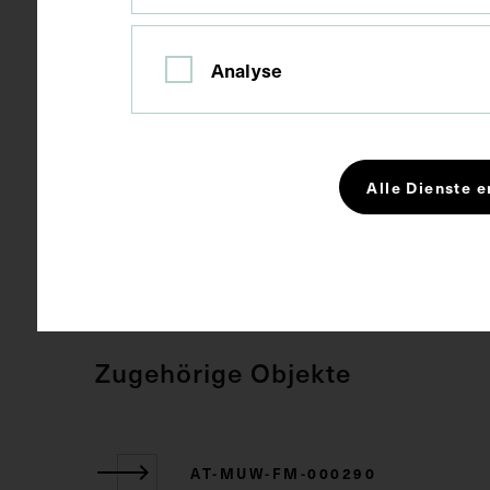
Plexusbildung
Analyse
Schlagwörter
Anatomie
Alle Dienste e
Rechte
CC BY-NC-SA
Zugehörige Objekte
AT-MUW-FM-000290