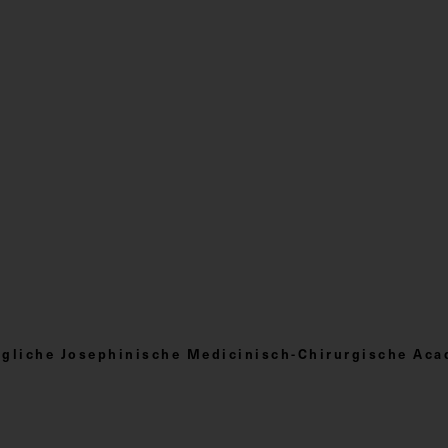
nigliche Josephinische Medicinisch-Chirurgische Ac