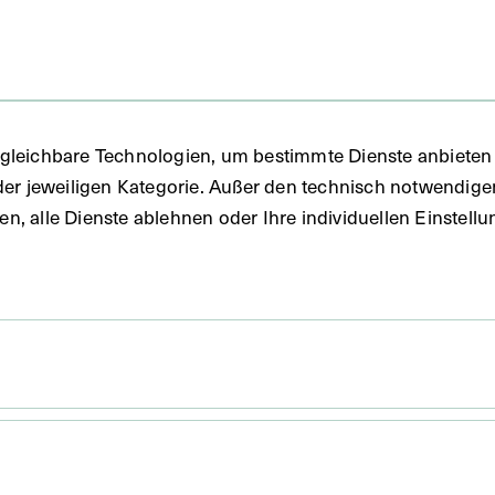
gleichbare Technologien, um bestimmte Dienste anbieten 
der jeweiligen Kategorie. Außer den technisch notwendig
uben, alle Dienste ablehnen oder Ihre individuellen Einste
 x 31,2 cm
oraxbereich der rechten Seite, die segmentalen
argestellt. Im Hals sieht man deutlich die