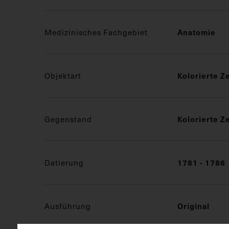
Medizinisches Fachgebiet
Anatomie
Objektart
Kolorierte Z
Gegenstand
Kolorierte Z
Datierung
1781 - 1786
Ausführung
Original