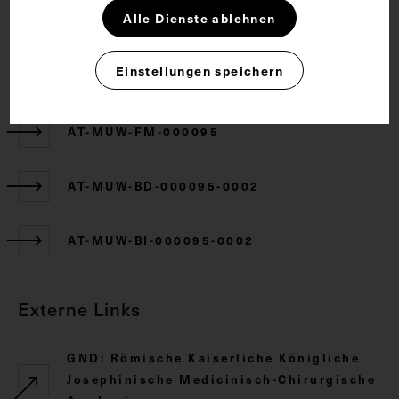
CC BY-NC-SA 4.0
Alle Dienste ablehnen
Einstellungen speichern
Zugehörige Objekte
AT-MUW-FM-000095
AT-MUW-BD-000095-0002
AT-MUW-BI-000095-0002
Externe Links
GND: Römische Kaiserliche Königliche
Josephinische Medicinisch-Chirurgische