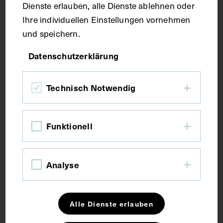
Dienste erlauben, alle Dienste ablehnen oder
Ihre individuellen Einstellungen vornehmen
Kurzbeschreibung
und speichern.
Lendenwirbelsäule von der Seite. Die Ursprünge
Datenschutzerklärung
des Musculus psoas major.
Technisch Notwendig
Schlagwörter
Funktionell
Anatomie
Lehrmittel
Lendenwirbelsäule
Musculus psoas major
Analyse
Rechte
Alle Dienste erlauben