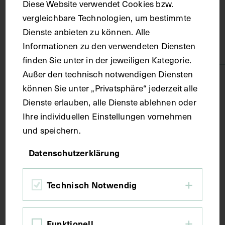
Vitrine
Modell
Diese Website verwendet Cookies bzw.
Holz, Glas
Wachs
vergleichbare Technologien, um bestimmte
Dienste anbieten zu können. Alle
Textilien
Informationen zu den verwendeten Diensten
Seide
finden Sie unter in der jeweiligen Kategorie.
Außer den technisch notwendigen Diensten
Maße
können Sie unter „Privatsphäre“ jederzeit alle
Dienste erlauben, alle Dienste ablehnen oder
Objektmaß 52 x 46 x 54 cm Kleine Pultvitrine im
Ihre individuellen Einstellungen vornehmen
verschlossenen Zustand
und speichern.
Datenschutzerklärung
Kurzbeschreibung
Technisch Notwendig
1. Die Verbindung des Grenzstranges des
sympathischen Nervensystems (Truncus
sympathicus) mit einigen Zwischenrippennerven
Funktionell