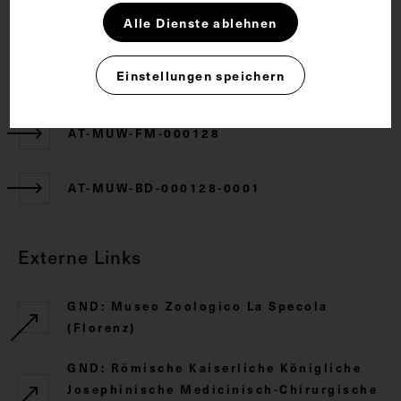
CC BY-NC-SA 4.0
Alle Dienste ablehnen
Zugehörige Objekte
Einstellungen speichern
AT-MUW-FM-000128
AT-MUW-BD-000128-0001
Externe Links
GND: Museo Zoologico La Specola
(Florenz)
GND: Römische Kaiserliche Königliche
Josephinische Medicinisch-Chirurgische