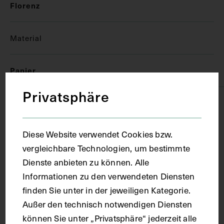
Florenz
Material
Papier
Privatsphäre
Technik
Diese Website verwendet Cookies bzw.
Handschrift
vergleichbare Technologien, um bestimmte
Dienste anbieten zu können. Alle
Maße
Informationen zu den verwendeten Diensten
finden Sie unter in der jeweiligen Kategorie.
Seitenblatt 37,1 x 27,3 cm
Außer den technisch notwendigen Diensten
können Sie unter „Privatsphäre“ jederzeit alle