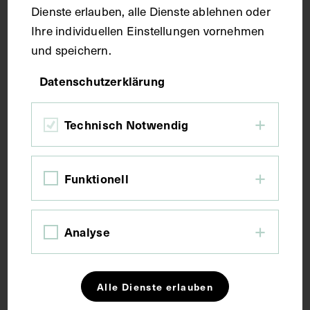
Dienste erlauben, alle Dienste ablehnen oder
Kurzbeschreibung
Ihre individuellen Einstellungen vornehmen
und speichern.
Der Text ist die ergänzende Beschreibung in
italienischer Sprache zum anatomischen
Datenschutzerklärung
Wachsmodell des Herzens.
Technisch Notwendig
Schlagwörter
Funktionell
Anatomie
Blutgefäß
Herz
Herzbeutel
Lehrmittel
Analyse
Rechte
Alle Dienste erlauben