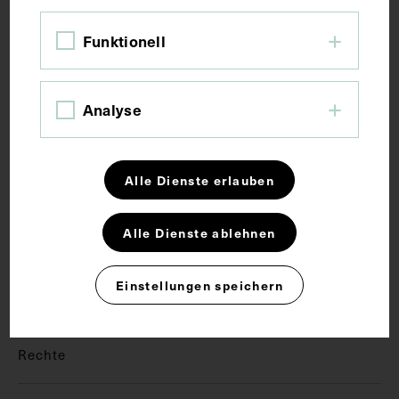
Bildmaß 13 x 17,9 cm
Funktionell
Kurzbeschreibung
Analyse
Neg I 01/26
Alle Dienste erlauben
Schlagwörter
Alle Dienste ablehnen
Familienfotografie
Gruppenaufnahme
Einstellungen speichern
Hochschullehrer
Rechte