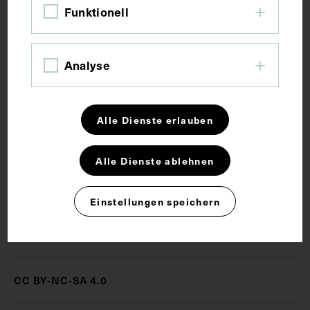
Funktionell
Maße
Bildmaß 7,8 x 10,8 cm
Analyse
Schlagwörter
Alle Dienste erlauben
Erster Weltkrieg
Fotoalbum
Fotografie
Alle Dienste ablehnen
Ostfront
Soldat
Tracht
Einstellungen speichern
Rechte
CC BY-NC-SA 4.0