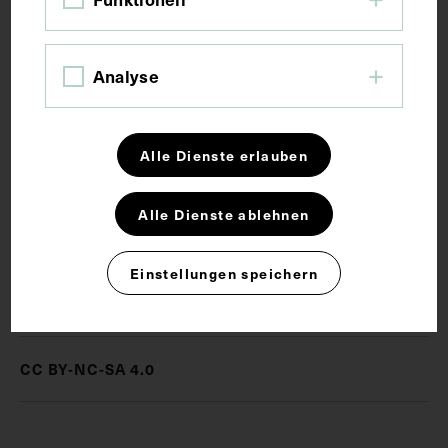
Bildmaß 6,5 x 10,8 cm
Analyse
Schlagwörter
Alle Dienste erlauben
Erster Weltkrieg
Fotoalbum
Fotografie
Alle Dienste ablehnen
Gebirgskrieg
Militärmedizin
Soldat
Einstellungen speichern
Rechte
CC BY-NC-SA 4.0