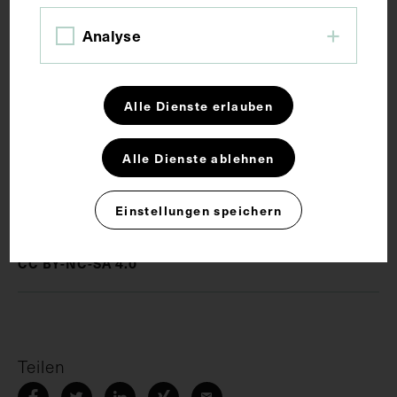
Analyse
Schlagwörter
Erster Weltkrieg
Fotoalbum
Fotografie
Alle Dienste erlauben
Gebirgskrieg
Militärmedizin
Soldat
Alle Dienste ablehnen
Rechte
Einstellungen speichern
CC BY-NC-SA 4.0
Teilen