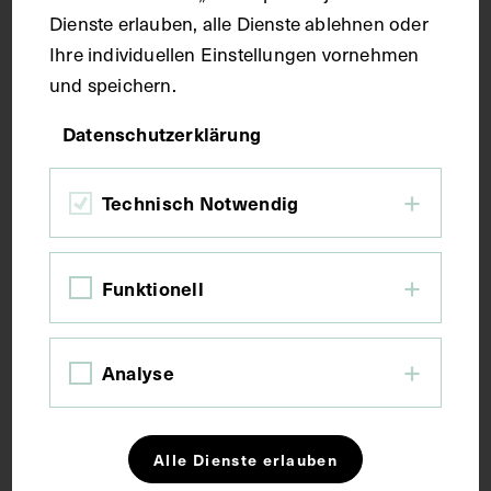
Dienste erlauben, alle Dienste ablehnen oder
Seitenblatt 37,6 x 27,2 cm
Ihre individuellen Einstellungen vornehmen
und speichern.
Kurzbeschreibung
Datenschutzerklärung
Der Text ist die ergänzende Beschreibung in
italienischer Sprache zum anatomischen
Technisch Notwendig
Wachsmodell der Gebärmutter.
Funktionell
Schlagwörter
Analyse
Anatomie
Fetus
Gebärmutter
Lehrmittel
Schwangerschaft
Alle Dienste erlauben