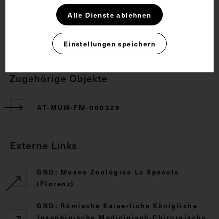
Rechte
Alle Dienste ablehnen
CC BY-NC-SA 4.0
Einstellungen speichern
Zugehörige Objekte
AT-MUW-FM-000329
Externe Links
GND: Museo Zoologico La Specola
(Florenz)
GND: Römische Kaiserliche Königliche
Josephinische Medicinisch-Chirurgische