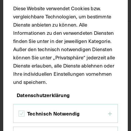
Textilien
Diese Website verwendet Cookies bzw.
Seide
vergleichbare Technologien, um bestimmte
Dienste anbieten zu können. Alle
Maße
Informationen zu den verwendeten Diensten
finden Sie unter in der jeweiligen Kategorie.
Außer den technisch notwendigen Diensten
Objektmaß 52 x 46 x 54 cm Kleine Pultvitrine im
verschlossenen Zustand
können Sie unter „Privatsphäre“ jederzeit alle
Dienste erlauben, alle Dienste ablehnen oder
Ihre individuellen Einstellungen vornehmen
Kurzbeschreibung
und speichern.
1. Ein Fötus (Fetus) von ungefähr sechs Monaten. Es
Datenschutzerklärung
wird der Abstieg der Hoden in den Hodensack
gezeigt (Descensus testiculorum).
Technisch Notwendig
Schlagwörter