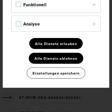
Funktionell
Anatomie
Fetus
Lehrmittel
Analyse
Schwangerschaft
Alle Dienste erlauben
Rechte
Alle Dienste ablehnen
CC BY-NC-SA 4.0
Einstellungen speichern
Zugehörige Objekte
AT-MUW-AQU-000334-000001