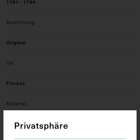
1781 - 1786
Ausführung
Original
Ort
Florenz
Material
Privatsphäre
Vitrine
Modell
Holz, Glas, Metall
Wachs