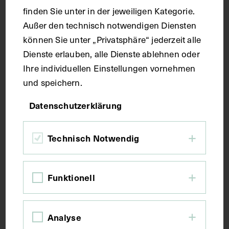
Handschrift
finden Sie unter in der jeweiligen Kategorie.
Außer den technisch notwendigen Diensten
Maße
können Sie unter „Privatsphäre“ jederzeit alle
Dienste erlauben, alle Dienste ablehnen oder
Seitenblatt 38,2 x 27,3 cm
Ihre individuellen Einstellungen vornehmen
und speichern.
Kurzbeschreibung
Datenschutzerklärung
Der Text ist die ergänzende Beschreibung in
Technisch Notwendig
italienischer Sprache zum anatomischen
Wachsmodell der Gebärmutter.
Funktionell
Schlagwörter
Analyse