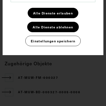
Anatomie
Fetus
Gebärmutter
Lehrmittel
Schwangerschaft
Alle Dienste erlauben
Alle Dienste ablehnen
Rechte
Einstellungen speichern
CC BY-NC-SA 4.0
Zugehörige Objekte
AT-MUW-FM-000327
AT-MUW-BD-000327-0005-0006