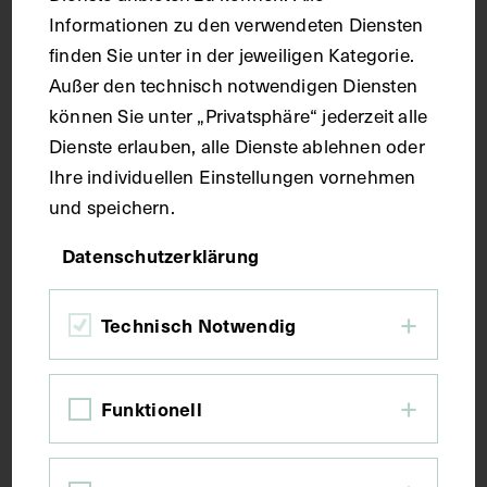
Informationen zu den verwendeten Diensten
finden Sie unter in der jeweiligen Kategorie.
Aquarell
Außer den technisch notwendigen Diensten
können Sie unter „Privatsphäre“ jederzeit alle
Maße
Dienste erlauben, alle Dienste ablehnen oder
Ihre individuellen Einstellungen vornehmen
und speichern.
Bildmaß 40,4 x 31,7 cm
Datenschutzerklärung
Kurzbeschreibung
Technisch Notwendig
Fig. 11: 313/12: Ein Stück vom sehnigen Teil des
Zwerchfells eines Kaninchens mit Darstellung von
Nerven und Arterien. Fig. 12: 313/11: Ein Stück vom
Funktionell
Zwerchfell eines menschlichen Fötus mit injizierten
Arterien.