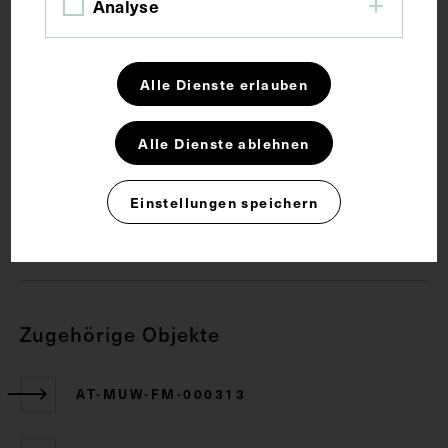
Analyse
Schlagwörter
Alle Dienste erlauben
Anatomie
Lehrmittel
Zwerchfell
Alle Dienste ablehnen
Rechte
Einstellungen speichern
CC BY-NC-SA 4.0
Zugehörige Objekte
AT-MUW-FM-000313