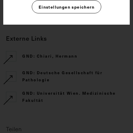
Einstellungen speichern
CC BY-NC-SA 4.0
Externe Links
GND: Chiari, Hermann
GND: Deutsche Gesellschaft für
Pathologie
GND: Universität Wien. Medizinische
Fakultät
Teilen