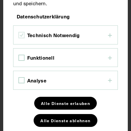
und speichern.
Druck
Datenschutzerklärung
Maße
Technisch Notwendig
Seitenblatt 30,7 x 23 cm
Bildmaß 10,5 x 14,7 cm
Funktionell
Schlagwörter
Analyse
Arzt
Fotoalbum
Fotografie
Konferenz
Pathologie
Alle Dienste erlauben
Alle Dienste ablehnen
Rechte