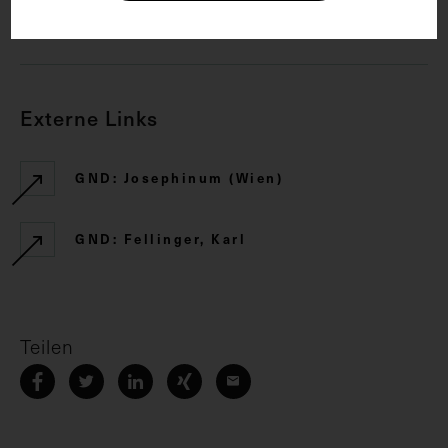
CC BY-NC-SA 4.0
Externe Links
GND: Josephinum (Wien)
GND: Fellinger, Karl
Teilen