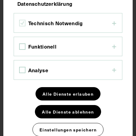
Datenschutzerklärung
Fotografie
Technisch Notwendig
Maße
Funktionell
Bildmaß 12,8 x 17,7 cm
Schlagwörter
Analyse
Emeritierung
Empfang <Veranstaltung>
Alle Dienste erlauben
Feier
Innere Medizin
Museum
Alle Dienste ablehnen
Rechte
Einstellungen speichern