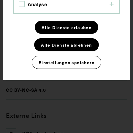
Analyse
Schlagwörter
Alle Dienste erlauben
Empfang <Veranstaltung>
Jubiläum
Alle Dienste ablehnen
Medizingeschichte
Einstellungen speichern
Rechte
CC BY-NC-SA 4.0
Externe Links