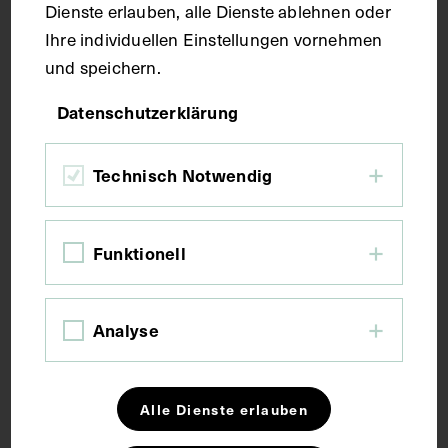
Dienste erlauben, alle Dienste ablehnen oder
Maße
Ihre individuellen Einstellungen vornehmen
und speichern.
Bildmaß 11,8 x 16,7 cm
Datenschutzerklärung
Kurzbeschreibung
Technisch Notwendig
Neg. I 102/3-14
Funktionell
Schlagwörter
Analyse
Doktorgrad
Medizingeschichte
Alle Dienste erlauben
Rechte