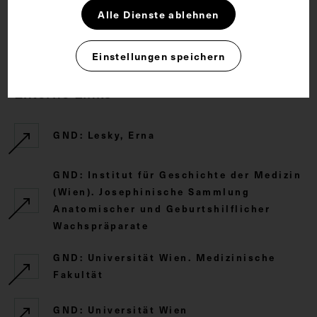
Alle Dienste ablehnen
CC BY-NC-SA 4.0
Einstellungen speichern
Externe Links
GND: Lesky, Erna
GND: Institut für Geschichte der Medizin
(Wien). Josephinische Sammlung
Anatomischer und Geburtshilflicher
Wachspräparate
GND: Universität Wien. Medizinische
Fakultät
GND: Universität Wien