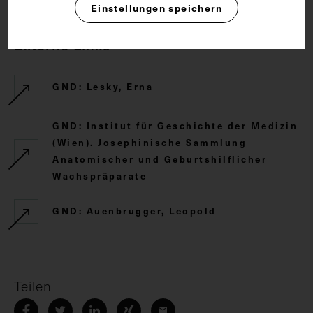
Einstellungen speichern
Externe Links
GND: Lesky, Erna
GND: Institut für Geschichte der Medizin
(Wien). Josephinische Sammlung
Anatomischer und Geburtshilflicher
Wachspräparate
GND: Auenbrugger, Leopold
Teilen