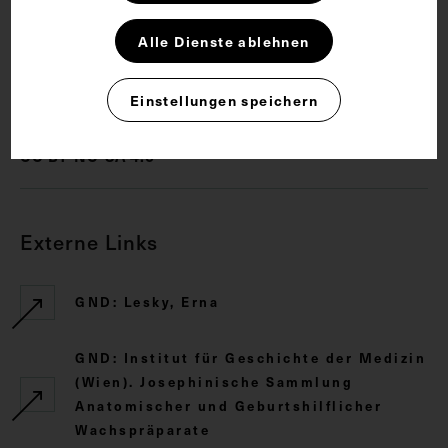
Medizingeschichte
Alle Dienste ablehnen
Rechte
Einstellungen speichern
CC BY-NC-SA 4.0
Externe Links
GND: Lesky, Erna
GND: Institut für Geschichte der Medizin
(Wien). Josephinische Sammlung
Anatomischer und Geburtshilflicher
Wachspräparate