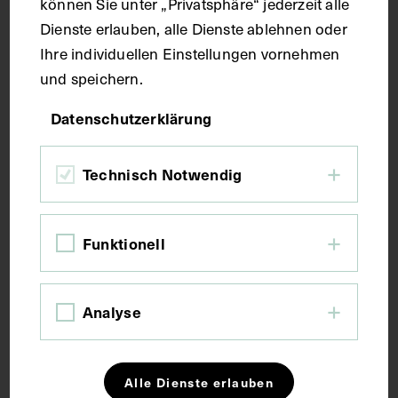
Technik
können Sie unter „Privatsphäre“ jederzeit alle
Dienste erlauben, alle Dienste ablehnen oder
Ihre individuellen Einstellungen vornehmen
Fotografie
und speichern.
Maße
Datenschutzerklärung
Technisch Notwendig
Bildmaß 13,7 x 8,9 cm
Kurzbeschreibung
Funktionell
Neg. III 6/3
Analyse
Schlagwörter
Alle Dienste erlauben