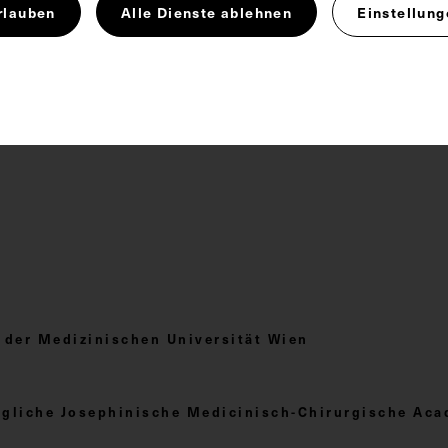
schichte
rlauben
Alle Dienste ablehnen
Einstellung
 4.0
er Medizinischen Universität Wien
nigliche Josephinische Medicinisch-Chirurgische Ac