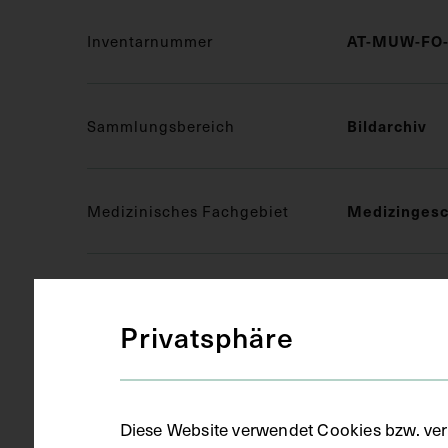
Inventarnummer
AT-MUW-FO-
Sammlungsbereich
Bildarchiv
Medizinisches Fachgebiet
Medizingesc
Objektart
Fotografie (
Privatsphäre
Gegenstand
S/W
Diese Website verwendet Cookies bzw. ver