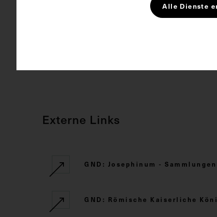
Medizinge
Alle Dienste e
Rechte
CC BY-NC-SA
Externe Links
GND: Josephinum - Sammlungen d
GND: Römische Kaiserliche Kö