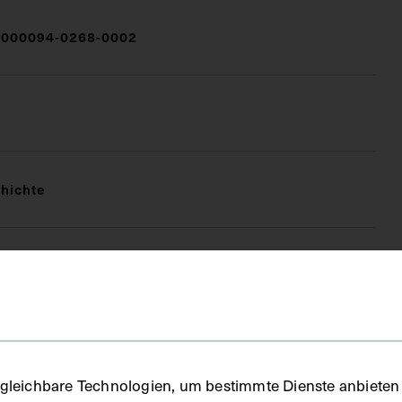
000094-0268-0002
hichte
FO)
gleichbare Technologien, um bestimmte Dienste anbieten 