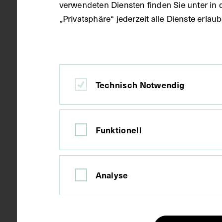
verwendeten Diensten finden Sie unter in 
Datierung
1977
„Privatsphäre“ jederzeit alle Dienste erla
Ort
Wien
Technisch Notwendig
Material
Papier
Funktionell
Technik
Fotografie
Analyse
Maße
Bildmaß 8,9 
Schlagwörter