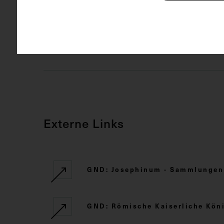
Medizinge
CC BY-NC-SA
Rechte
Externe Links
GND: Josephinum - Sammlungen d
GND: Römische Kaiserliche Kö