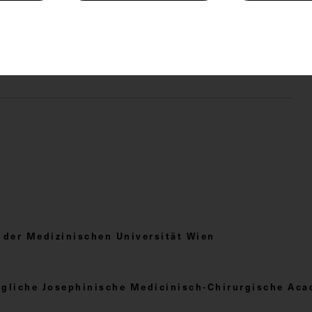
schichte
 4.0
er Medizinischen Universität Wien
nigliche Josephinische Medicinisch-Chirurgische Ac