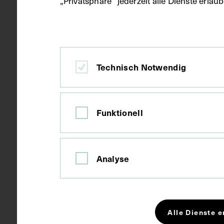
„Privatsphäre“ jederzeit alle Dienste erla
1977
Datierung
Wien
Ort
Technisch Notwendig
Papier
Material
Funktionell
Fotografie
Technik
Analyse
Bildmaß 8,9 
Maße
Alle Dienste e
Schlagwörter