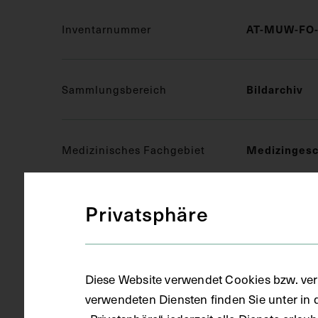
AT-MUW-FO-
Inventarnummer
Bildarchiv
Sammlungsbereich
Medizingesc
Medizinisches Fachgebiet
Privatsphäre
Fotografie (
Objektart
S/W
Gegenstand
Diese Website verwendet Cookies bzw. ver
verwendeten Diensten finden Sie unter in 