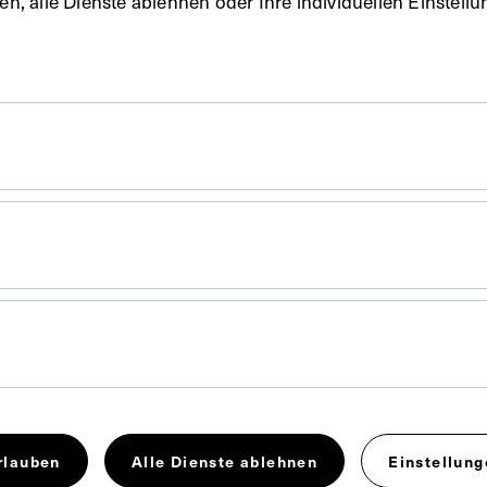
uben, alle Dienste ablehnen oder Ihre individuellen Einste
x 12,7 cm
rlauben
Alle Dienste ablehnen
Einstellung