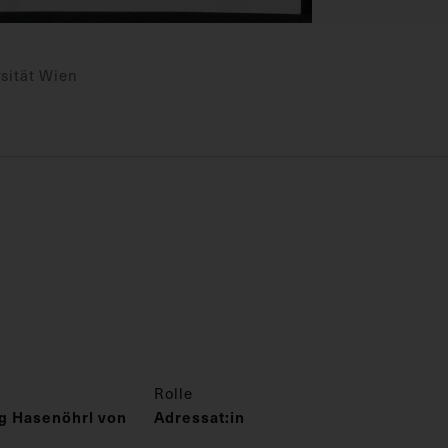
sität Wien
Rolle
g Hasenöhrl von
Adressat:in