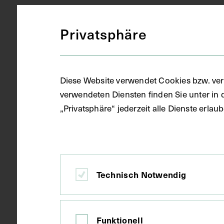
Datierung
circa 1950 -
Privatsphäre
Ausführung
Kopie
Diese Website verwendet Cookies bzw. ver
verwendeten Diensten finden Sie unter in 
„Privatsphäre“ jederzeit alle Dienste erla
Ort
Wien
Material
Papier
Technisch Notwendig
Technik
Fotografie
Funktionell