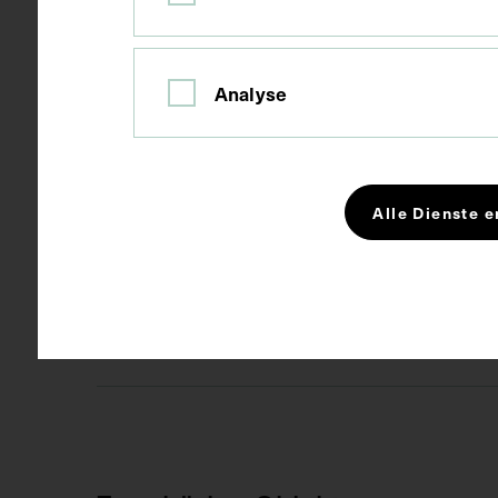
Maße
Bildmaß 12 x
Analyse
Kurzbeschreibung
Neg. II 59/1, 
Alle Dienste e
Schlagwörter
Arzt
Epi
Rechte
CC BY-NC-SA