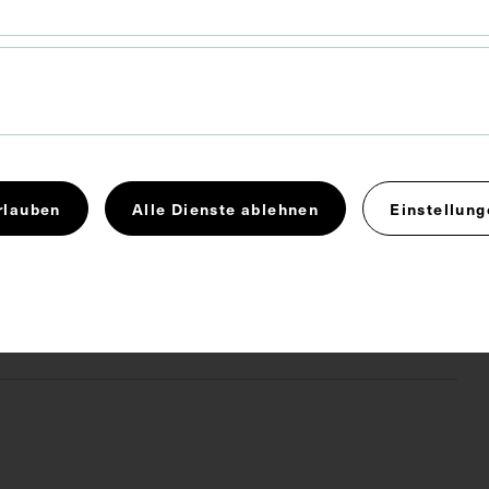
 9,7 cm
2
rlauben
Alle Dienste ablehnen
Einstellung
demiologie
Leibarzt
 4.0