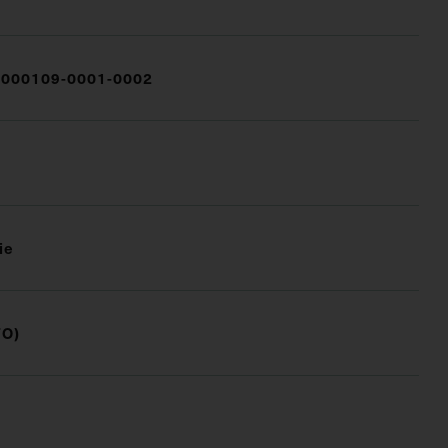
000109-0001-0002
ie
FO)