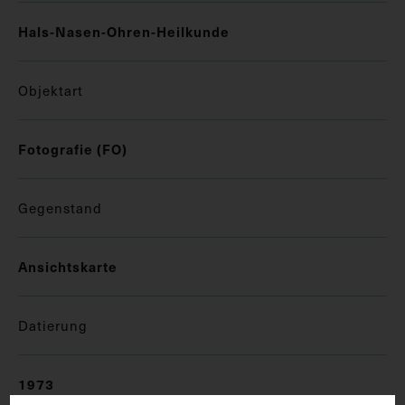
Hals-Nasen-Ohren-Heilkunde
Objektart
Fotografie (FO)
Gegenstand
Ansichtskarte
Datierung
1973