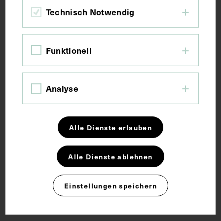
Technisch Notwendig
Bildmaß 8,9 x 13 cm
Funktionell
Schlagwörter
Analyse
Arzt
Gedenktafel
Hals-Nasen-Ohren-Heilkunde
Alle Dienste erlauben
Rechte
Alle Dienste ablehnen
CC BY-NC-SA 4.0
Einstellungen speichern