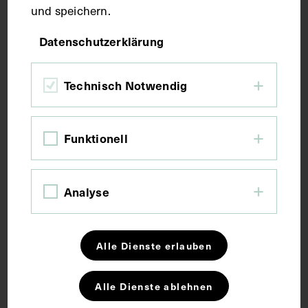
und speichern.
Fotografie
Datenschutzerklärung
Maße
Technisch Notwendig
Bildmaß 10,2 x 14,5 cm
Funktionell
Kurzbeschreibung
Analyse
Fotografie: Friedl Murauer, Innsbruck.
Schlagwörter
Alle Dienste erlauben
Alle Dienste ablehnen
Feier
Jubiläum
Medizinische Fakultät