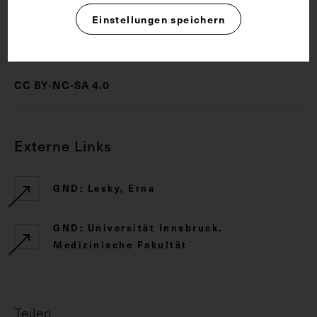
Einstellungen speichern
Rechte
CC BY-NC-SA 4.0
Externe Links
GND: Lesky, Erna
GND: Universität Innsbruck.
Medizinische Fakultät
Teilen