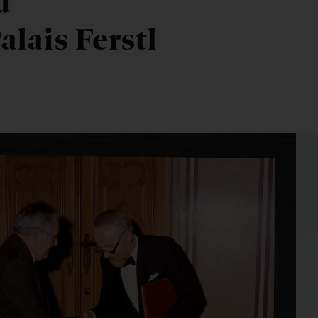
d
alais Ferstl