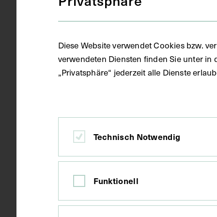
Privatsphäre
Objektart
Fotografie (
Diese Website verwendet Cookies bzw. ver
Gegenstand
Farbfotograf
verwendeten Diensten finden Sie unter in 
„Privatsphäre“ jederzeit alle Dienste erla
Datierung
1990
Ort
Wien
Technisch Notwendig
Material
Papier
Funktionell
Technik
Fotografie