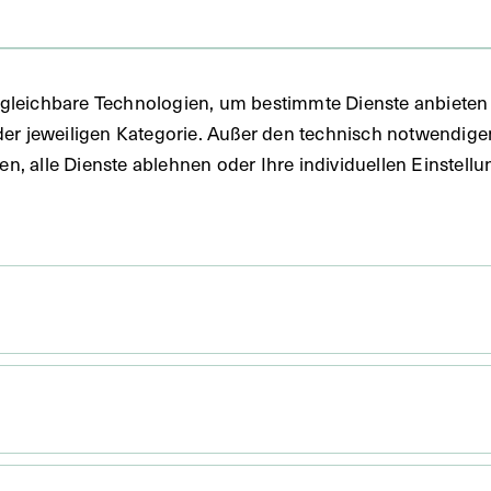
FO)
gleichbare Technologien, um bestimmte Dienste anbieten 
ie
der jeweiligen Kategorie. Außer den technisch notwendig
uben, alle Dienste ablehnen oder Ihre individuellen Einste