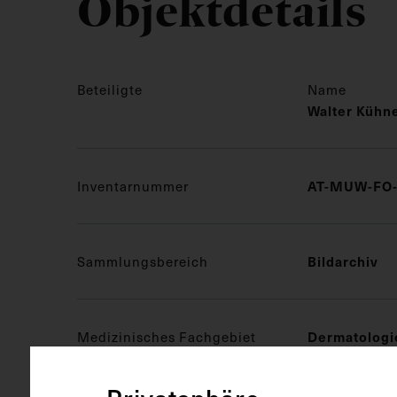
Objektdetails
Beteiligte
Name
Walter Kühne
Inventarnummer
AT-MUW-FO-
Sammlungsbereich
Bildarchiv
Medizinisches Fachgebiet
Dermatologi