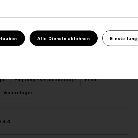
 x 17,5 cm
rlauben
Alle Dienste ablehnen
Einstellung
alter Kühnelt, Wien.
gie
Empfang <Veranstaltung>
Feier
Venerologie
 4.0