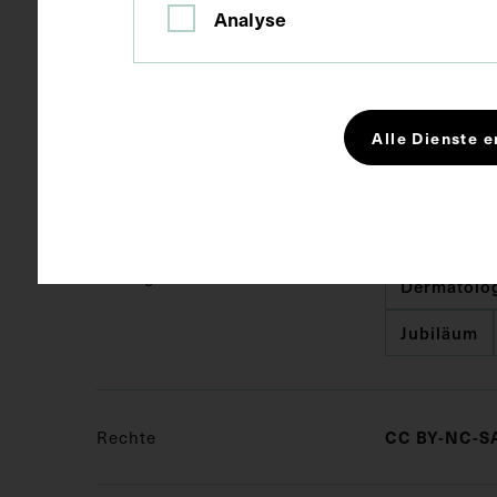
Analyse
Maße
Bildmaß 12,6
Alle Dienste e
Kurzbeschreibung
Fotografie: W
Schlagwörter
Dermatolo
Jubiläum
Rechte
CC BY-NC-SA