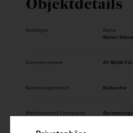
Objektdetails
Beteiligte
Name
Walter Kühne
Inventarnummer
AT-MUW-FO-
Sammlungsbereich
Bildarchiv
Medizinisches Fachgebiet
Dermatologi