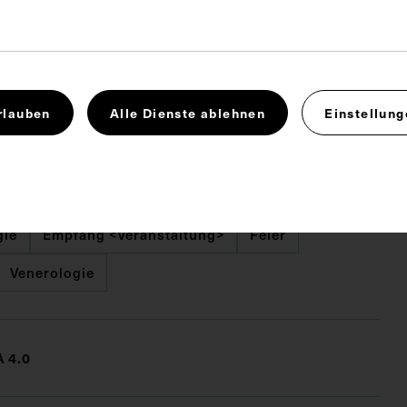
 x 17,5 cm
rlauben
Alle Dienste ablehnen
Einstellung
alter Kühnelt, Wien.
gie
Empfang <Veranstaltung>
Feier
Venerologie
 4.0