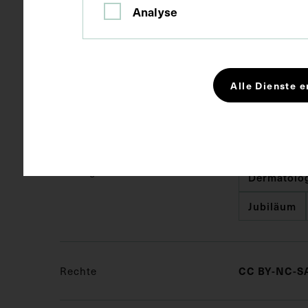
Analyse
Maße
Bildmaß 12,6
Alle Dienste e
Kurzbeschreibung
Fotografie: W
Schlagwörter
Dermatolo
Jubiläum
Rechte
CC BY-NC-SA