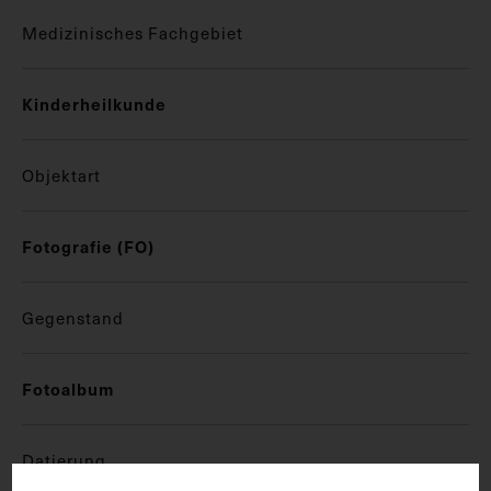
Medizinisches Fachgebiet
Kinderheilkunde
Objektart
Fotografie (FO)
Gegenstand
Fotoalbum
Datierung