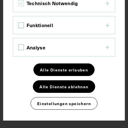
Technisch Notwendig
Maße
Funktionell
Bildmaß 12,1 x 8,4 cm
Bildmaß inkl. Untergrund 29,6 x 21 cm
Analyse
Schlagwörter
Alle Dienste erlauben
Fotoalbum
Pädiatrie
Sonderpädagogik
Alle Dienste ablehnen
Rechte
Einstellungen speichern
CC BY-NC-SA 4.0