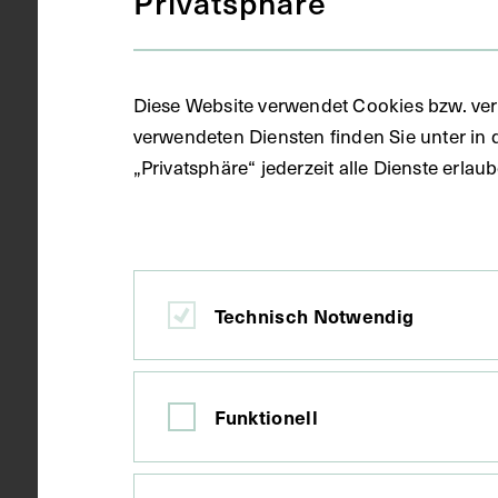
Privatsphäre
Gegenstand
Festschrift
Diese Website verwendet Cookies bzw. ver
verwendeten Diensten finden Sie unter in 
Datierung
1969
„Privatsphäre“ jederzeit alle Dienste erla
Ort
Wien
Technisch Notwendig
Material
Papier
Funktionell
Technik
Druck