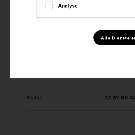
Analyse
Maße
Bildmaß 24,7
Kurzbeschreibung
In der Festsc
Alle Dienste e
der I. Univers
Schlagwörter
Arzt
Der
Rechte
CC BY-NC-SA