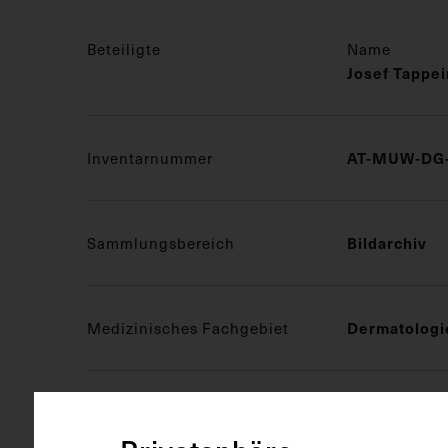
Beteiligte
Name
Josef Tappei
Inventarnummer
AT-MUW-DG-
Sammlungsbereich
Bildarchiv
Medizinisches Fachgebiet
Dermatologi
Objektart
Druckgrafik 