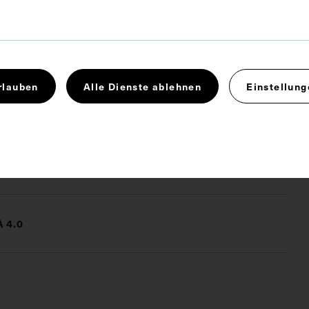
 x 17,6 cm
hrift befinden sich einige Fotografien der Mitarbeiter
rlauben
Alle Dienste ablehnen
Einstellung
itätshautklinik.
matologie
Festschrift
 4.0