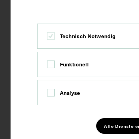
1957
Datierung
Technisch Notwendig
Gießen
Ort
Karton, Papi
Material
Funktionell
Fotografie
Technik
Analyse
Seitenblatt 
Maße
Bildmaß 7,1 
Alle Dienste e