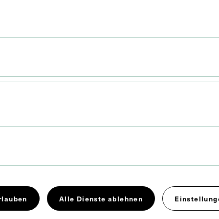
er
16 x 12,8 cm
x 10 cm
rlauben
Alle Dienste ablehnen
Einstellung