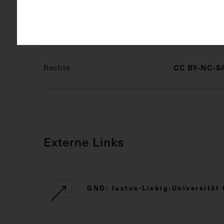
Schlagwörter
Farbfotogr
CC BY-NC-SA
Rechte
Externe Links
GND: Justus-Liebig-Universität