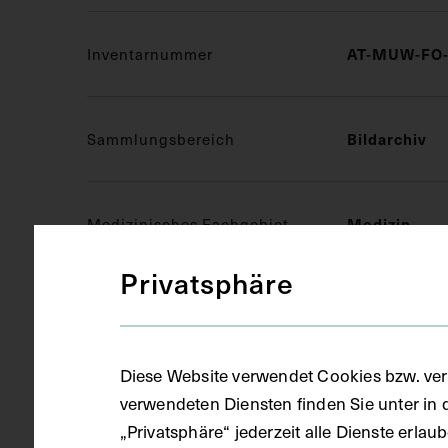
AT-MUW-FO-
Inventarnummer
Bildarchiv
Sammlungsbereich
Medizin
Medizinisches Fachgebiet
Privatsphäre
Fotografie (
Objektart
Diese Website verwendet Cookies bzw. ver
Fotoalbum
Gegenstand
verwendeten Diensten finden Sie unter in 
„Privatsphäre“ jederzeit alle Dienste erla