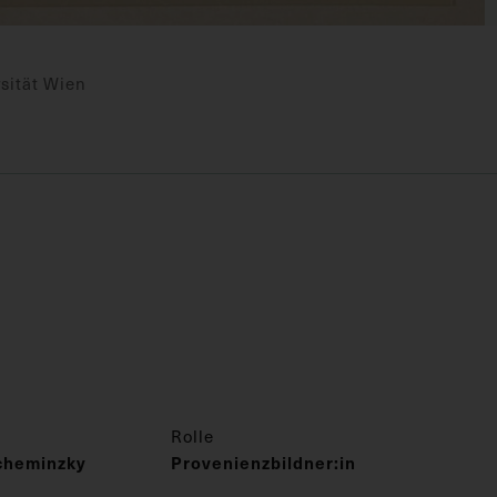
sität Wien
Rolle
cheminzky
Provenienzbildner:in