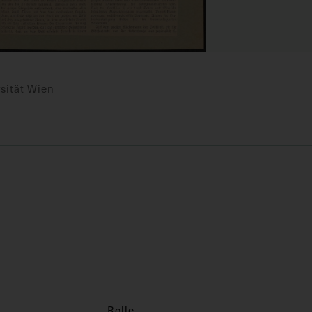
sität Wien
Rolle