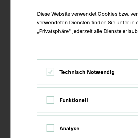
Diese Website verwendet Cookies bzw. ver
verwendeten Diensten finden Sie unter in 
Datierung
um 1900
„Privatsphäre“ jederzeit alle Dienste erla
Ort
Berlin
Technisch Notwendig
Material
Karton
Funktionell
Technik
Druck
Analyse
Maße
Bildmaß 25,5
Bildmaß inkl