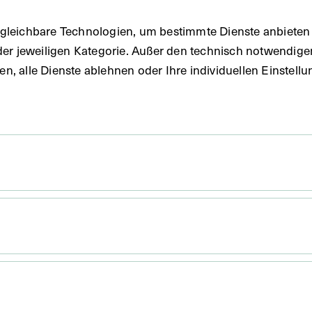
gleichbare Technologien, um bestimmte Dienste anbieten 
der jeweiligen Kategorie. Außer den technisch notwendig
uben, alle Dienste ablehnen oder Ihre individuellen Einste
 x 17,5 cm
. Untergrund 29,2 x 22,1 cm