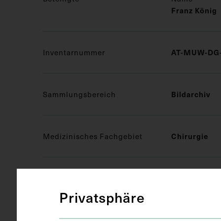
Franz König
Inventarnummer
AT-MUW-DG-
Sammlungsbereich
Bildarchiv
Medizinisches Fachgebiet
Chirurgie
Objektart
Druckgrafik 
Privatsphäre
Gegenstand
S/W Druck