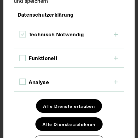
und speichern.
Maße
Datenschutzerklärung
Bildmaß 23,7 x 17,1 cm
Bildmaß inkl. Untergrund 31,3 x 24,4 cm
Technisch Notwendig
Kurzbeschreibung
Funktionell
Die Vorlage wurde von Robert Sennecke angefertigt.
Analyse
Schlagwörter
Alle Dienste erlauben
Arzt
Bakteriologie
Impfung
Alle Dienste ablehnen
Tuberkulose