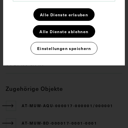
Anatomie
Band <Anatomie>
Fuß
Alle Dienste erlauben
Lehrmittel
Muskel
Zehe
Alle Dienste ablehnen
Rechte
Einstellungen speichern
CC BY-NC-SA 4.0
Zugehörige Objekte
AT-MUW-AQU-000017-000001/000001
AT-MUW-BD-000017-0001-0001