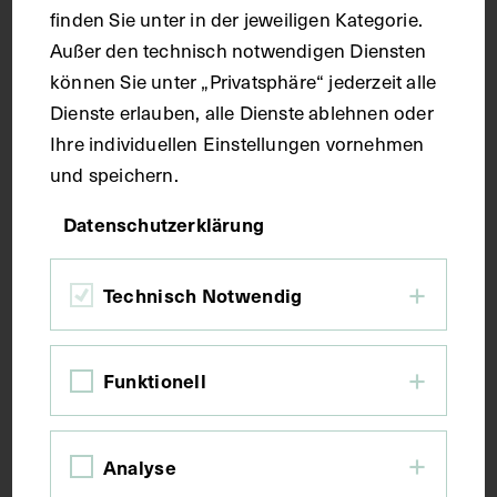
finden Sie unter in der jeweiligen Kategorie.
dorsale Band zwischen lateralem Keilbein und
Würfelbein (Ligamentum cuneocuboideum dorsale),
Außer den technisch notwendigen Diensten
der vordere und seitliche Anteil des äußeren
können Sie unter „Privatsphäre“ jederzeit alle
Seitenbandkomplexes (Ligamentum collaterale
Dienste erlauben, alle Dienste ablehnen oder
laterale) mit dem Ligamentum tibiofibulare anterius
Ihre individuellen Einstellungen vornehmen
sowie dem Ligamentum calcaneofibulare, das
und speichern.
zweigeteilte Band zwischen Fersenbein und
Kahnbein sowie Würfelbein (Ligamentum
Datenschutzerklärung
bifurcatum), der vordere Anteil des inneren
Seitenbandkomplexes (Ligamentum collaterale
mediale mit dem Ligamentum deltoideum sowie
Technisch Notwendig
dem Ligamentum tibiotalare anterius und das
dorsale Band zwischen dem inneren Keilbein und
dem Kahnbein (Ligamentum cuneonaviculare
Funktionell
dorsale).
Schlagwörter
Analyse