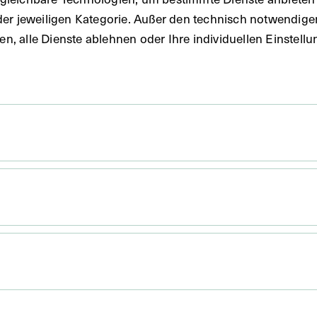
der jeweiligen Kategorie. Außer den technisch notwendig
uben, alle Dienste ablehnen oder Ihre individuellen Einste
x 13,9 cm
arte ist an Max Neuburger adressiert.