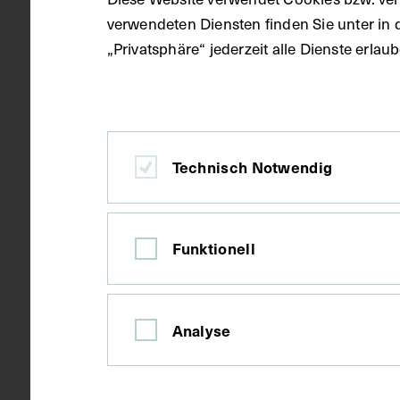
verwendeten Diensten finden Sie unter in 
Ort
Ofen-Pest
„Privatsphäre“ jederzeit alle Dienste erla
Material
Papier
Technisch Notwendig
Technik
Fotografie
Funktionell
Maße
Bildmaß 8,9 
Analyse
Kurzbeschreibung
Die Ansichtsk