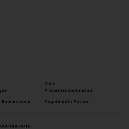
Rolle
ger
Provenienzbildner:in
pp Semmelweis
Abgebildete Person
000148-0016