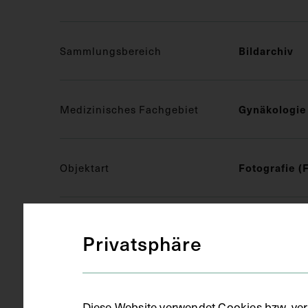
Sammlungsbereich
Bildarchiv
Medizinisches Fachgebiet
Gynäkologie
Objektart
Fotografie (
Gegenstand
Ansichtskar
Privatsphäre
Datierung
circa 1920 -
Diese Website verwendet Cookies bzw. ver