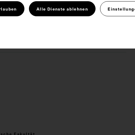
rlauben
Alle Dienste ablehnen
Einstellung
burtshaus
Geburtshilfe
Gynäkologie
 4.0
p
sche Fakultät