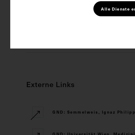
Schlagwörter
Alle Dienste e
Arzt
Ge
Rechte
CC BY-NC-SA
Externe Links
GND: Semmelweis, Ignaz Philip
GND: Universität Wien. Medizini