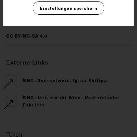
Einstellungen speichern
Rechte
CC BY-NC-SA 4.0
Externe Links
GND: Semmelweis, Ignaz Philipp
GND: Universität Wien. Medizinische
Fakultät
Teilen