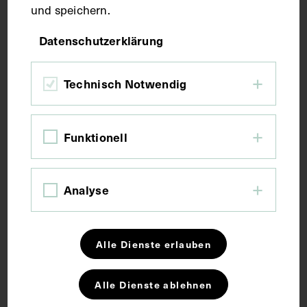
und speichern.
Maße
Datenschutzerklärung
Bildmaß 12,6 x 17,8 cm
Technisch Notwendig
Kurzbeschreibung
Funktionell
An der ehemaligen Universitätsklinik für
Gastroenterologie und Hepatologie im Hof 9 des
Analyse
Alten AKH angebracht.
Schlagwörter
Alle Dienste erlauben
Alle Dienste ablehnen
Arzt
Geburtshilfe
Gynäkologie