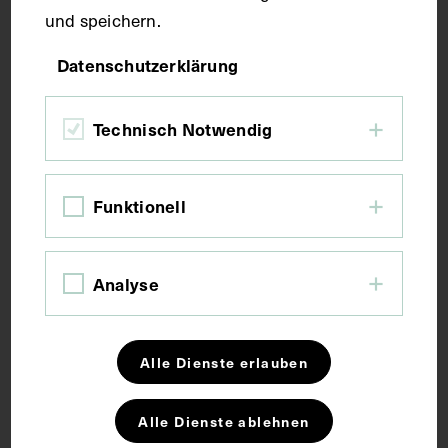
und speichern.
Maße
Datenschutzerklärung
Bildmaß 12 x 8 cm
Bildmaß inkl. Untergrund 12,3 x 8,3 cm
Technisch Notwendig
Kurzbeschreibung
Funktionell
Die Fotografie wurde von Eduard Wondrak
angefertigt.
Analyse
Schlagwörter
Alle Dienste erlauben
Anatomie
Geburtshaus
Gedenktafel
Alle Dienste ablehnen
Sozialpolitik