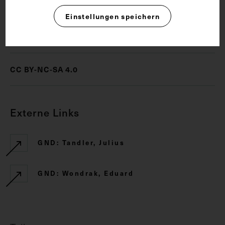
Einstellungen speichern
Rechte
CC BY-NC-SA 4.0
Externe Links
GND: Tandler, Julius
GND: Wondrak, Eduard