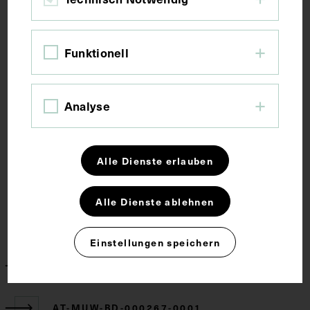
Schlagwörter
Funktionell
Anatomie
Gehirn
Großhirn
Lehrmittel
Analyse
Rechte
Alle Dienste erlauben
CC BY-NC-SA 4.0
Alle Dienste ablehnen
Zugehörige Objekte
Einstellungen speichern
AT-MUW-AQU-000267-000002
AT-MUW-BD-000267-0001