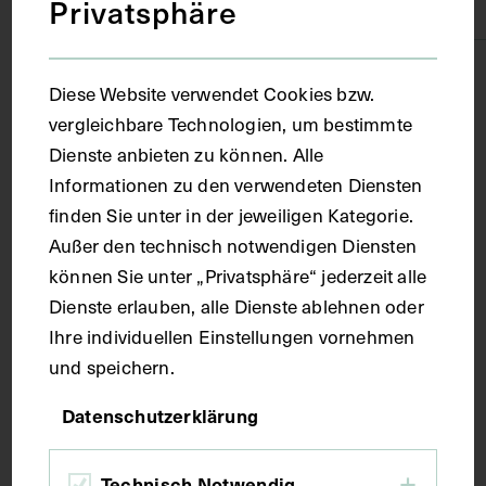
Privatsphäre
Seide
Maße
Diese Website verwendet Cookies bzw.
vergleichbare Technologien, um bestimmte
Objektmaß 52 x 46 x 54 cm Kleine Pultvitrine im
Dienste anbieten zu können. Alle
verschlossenen Zustand
Informationen zu den verwendeten Diensten
finden Sie unter in der jeweiligen Kategorie.
Kurzbeschreibung
Außer den technisch notwendigen Diensten
können Sie unter „Privatsphäre“ jederzeit alle
Dienste erlauben, alle Dienste ablehnen oder
1. Das mit harter Hirnhaut (Dura mater encephali)
Ihre individuellen Einstellungen vornehmen
überzogene Gehirn im eröffneten Schädel. 2.
Windungen und Furchen an der gewölbten Fläche
und speichern.
(Gyri et sulci faciei convexae cerebri) des Großhirns
Datenschutzerklärung
des im Schädel belassenen Gehirns (Gyri et sulci
faciei convexae cerebri).
Technisch Notwendig