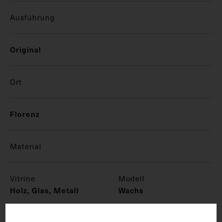
Ausführung
Original
Ort
Florenz
Material
Vitrine
Modell
Holz, Glas, Metall
Wachs
Textilien