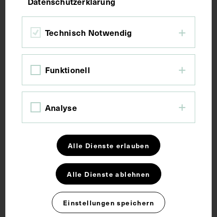
Datenschutzerklärung
Bildmaß 14,8 x 10,1 cm
Technisch Notwendig
Kurzbeschreibung
Funktionell
Die Fotografie wurde von Jürgen Page, Freiburg im
Breisgau, angefertigt.
Analyse
Schlagwörter
Alle Dienste erlauben
Friedhof
Grabstein
Medizingeschichte
Alle Dienste ablehnen
Pathologie
Einstellungen speichern