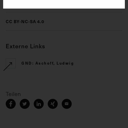
Rechte
CC BY-NC-SA 4.0
Externe Links
GND: Aschoff, Ludwig
Teilen