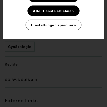
Krankenhauses und des Narrenturms entnommen.
Er wurde für eine nicht spezifizierbare Ausstellung,
Alle Dienste ablehnen
vermutlich im Josephinum, verwendet.
Einstellungen speichern
Schlagwörter
Gynäkologie
Rechte
CC BY-NC-SA 4.0
Externe Links