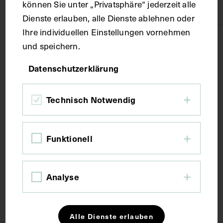
können Sie unter „Privatsphäre“ jederzeit alle
Papier
Dienste erlauben, alle Dienste ablehnen oder
Ihre individuellen Einstellungen vornehmen
Technik
und speichern.
Datenschutzerklärung
Fotografie
Technisch Notwendig
Maße
Funktionell
Bildmaß 12,3 x 17,1 cm
Bildmaß inkl. Untergrund 28,2 x 21,1 cm
Analyse
Kurzbeschreibung
Der Auszug ist dem Grundriss des k.k. Allgemeinen
Alle Dienste erlauben