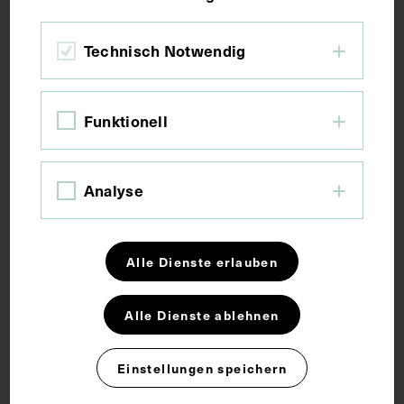
Bildmaß 13,9 x 8,8 cm
Technisch Notwendig
Kurzbeschreibung
Funktionell
Analyse
Schlagwörter
Alle Dienste erlauben
Arzt
Boot
Radiologie
Alle Dienste ablehnen
Rechte
Einstellungen speichern
CC BY-NC-SA 4.0