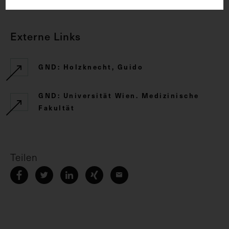
Externe Links
GND: Holzknecht, Guido
GND: Universität Wien. Medizinische
Fakultät
Teilen