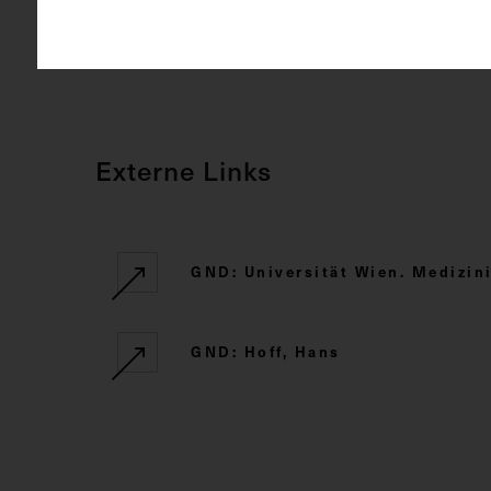
CC BY-NC-SA
Rechte
Externe Links
GND: Universität Wien. Medizini
GND: Hoff, Hans