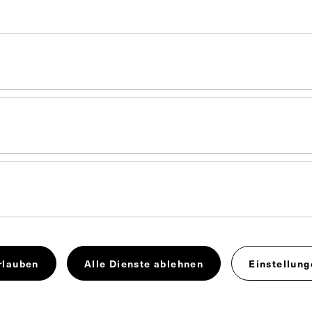
 x 24,3 cm
rologie
Psychiatrie
Vorlesung
rlauben
Alle Dienste ablehnen
Einstellung