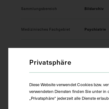
Bildarchiv
Sammlungsbereich
Psychiatrie
Medizinisches Fachgebiet
Fotografie (
Objektart
Privatsphäre
S/W
Gegenstand
Diese Website verwendet Cookies bzw. ver
verwendeten Diensten finden Sie unter in 
um 1960
Datierung
„Privatsphäre“ jederzeit alle Dienste erla