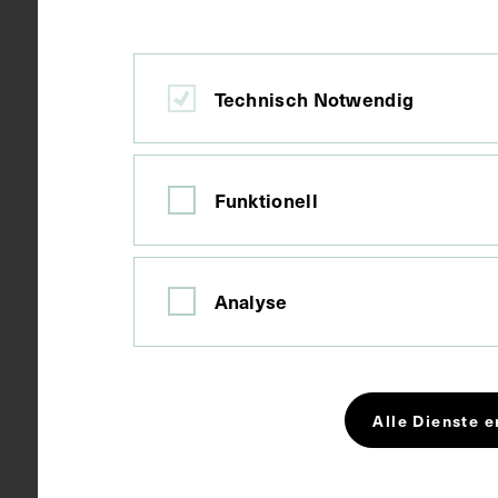
Wien
Ort
Technisch Notwendig
Papier
Material
Funktionell
Fotografie
Technik
Bildmaß 17,9
Maße
Analyse
Schlagwörter
Arzt
Neu
Alle Dienste e