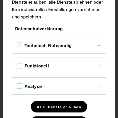
Dienste erlauben, alle Dienste ablehnen oder
Ihre individuellen Einstellungen vornehmen
Fotografie
und speichern.
Datenschutzerklärung
Maße
Technisch Notwendig
Bildmaß 13,1 x 17,8 cm
Funktionell
Kurzbeschreibung
Die Fotografie stammt vom Bilderdienst der
Analyse
Pressestelle der Stadt Wien, Wien. Die vermutlich
von dort stammende Inventarnummer lautet
63448/12.
Alle Dienste erlauben