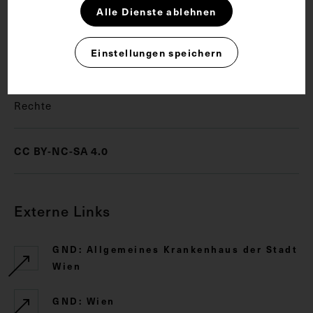
Schlagwörter
Alle Dienste ablehnen
Einstellungen speichern
Allgemeinmedizin
Rechte
CC BY-NC-SA 4.0
Externe Links
GND: Allgemeines Krankenhaus der Stadt
Wien
GND: Wien