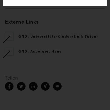
CC BY-NC-SA 4.0
Externe Links
GND: Universitäts-Kinderklinik (Wien)
GND: Asperger, Hans
Teilen