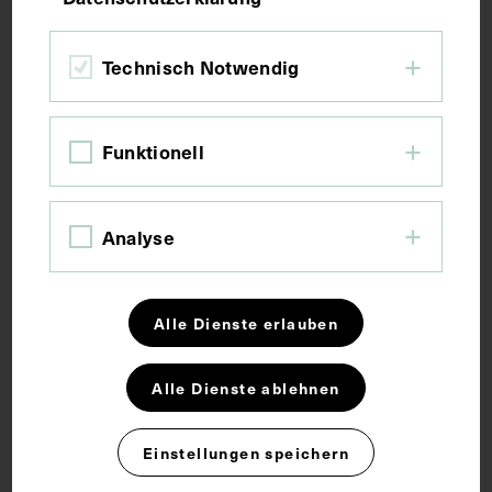
Fotografie
Technisch Notwendig
Maße
Funktionell
Bildmaß 12,2 x 17,1 cm
Bildmaß inkl. Untergrund 29,6 x 21 cm
Analyse
Schlagwörter
Alle Dienste erlauben
Fotoalbum
Pädiatrie
Sonderpädagogik
Alle Dienste ablehnen
Rechte
Einstellungen speichern