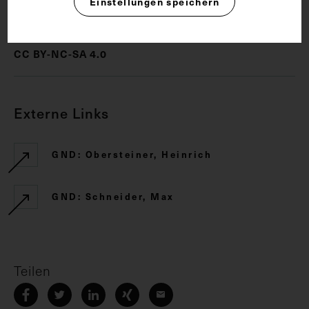
Einstellungen speichern
Rechte
CC BY-NC-SA 4.0
Externe Links
GND: Obersteiner, Heinrich
GND: Schneider, Max
Teilen