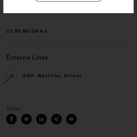
Rechte
CC BY-NC-SA 4.0
Externe Links
GND: Wyklicky, Helmut
Teilen