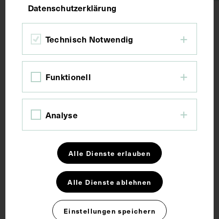
Datenschutzerklärung
Technik
Technisch Notwendig
Fotografie
Funktionell
Maße
Bildmaß 12,6 x 17,7 cm
Analyse
Schlagwörter
Alle Dienste erlauben
Hochschullehrer
Konferenz
Konsulat
Alle Dienste ablehnen
Medizinhistoriker
Einstellungen speichern