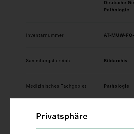
Deutsche Ges
Pathologie
Inventarnummer
AT-MUW-FO-
Sammlungsbereich
Bildarchiv
Medizinisches Fachgebiet
Pathologie
Objektart
Fotografie (
Privatsphäre