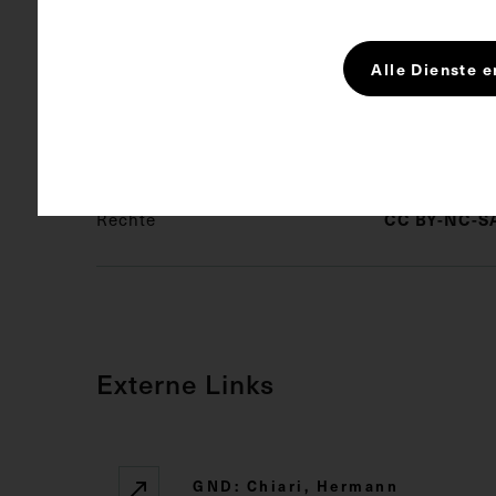
Bildmaß 12,5
Alle Dienste e
Schlagwörter
Arzt
Fo
Rechte
CC BY-NC-SA
Externe Links
GND: Chiari, Hermann