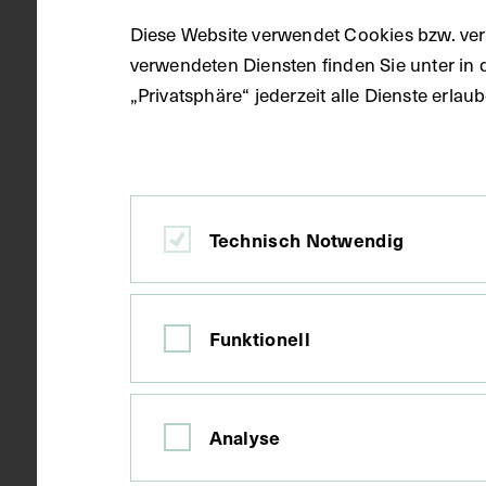
Gegenstand
Fotoalbum
Diese Website verwendet Cookies bzw. ver
verwendeten Diensten finden Sie unter in 
„Privatsphäre“ jederzeit alle Dienste erla
Datierung
23.04.1958 
Ort
Wien
Technisch Notwendig
Material
Papier
Funktionell
Technik
Druck
Analyse
Maße
Seitenblatt 