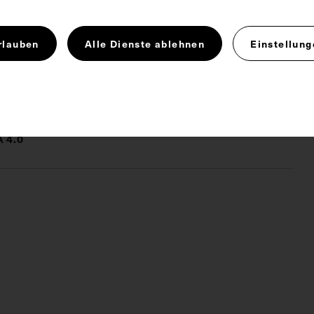
 x 17,5 cm
rlauben
Alle Dienste ablehnen
Einstellung
toalbum
Fotografie
Konferenz
Pathologie
 4.0