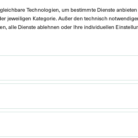
gleichbare Technologien, um bestimmte Dienste anbieten 
der jeweiligen Kategorie. Außer den technisch notwendig
uben, alle Dienste ablehnen oder Ihre individuellen Einste
- 26.04.1958
30,7 x 23 cm