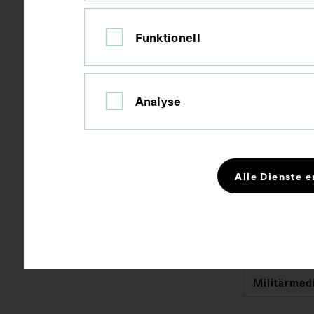
Russische F
Ort
Funktionell
Papier
Material
Analyse
Fotografie
Technik
Alle Dienste e
Bildmaß 8,5 
Maße
Schlagwörter
Erster Wel
Militärmed