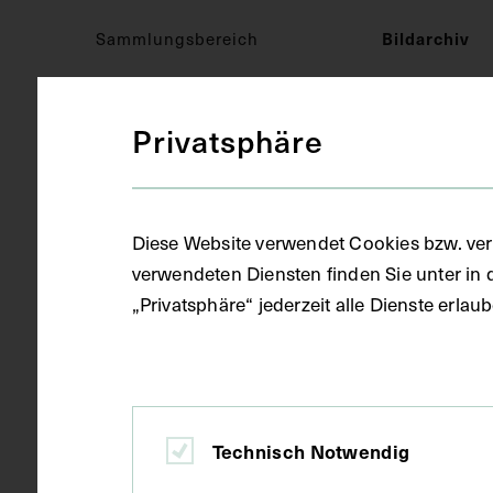
Bildarchiv
Sammlungsbereich
Privatsphäre
Militärmediz
Medizinisches Fachgebiet
Fotografie (
Objektart
Diese Website verwendet Cookies bzw. ver
verwendeten Diensten finden Sie unter in 
„Privatsphäre“ jederzeit alle Dienste erla
Fotoalbum
Gegenstand
16.07.1915
Datierung
Technisch Notwendig