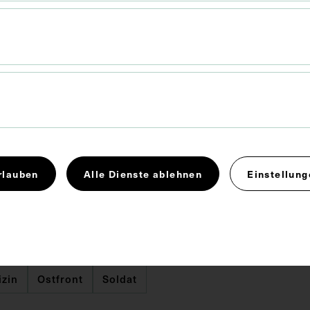
öderation
rlauben
Alle Dienste ablehnen
Einstellung
x 10,8 cm
tkrieg
Fotoalbum
Fotografie
izin
Ostfront
Soldat