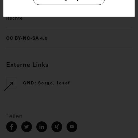
Rechte
CC BY-NC-SA 4.0
Externe Links
GND: Sorgo, Josef
Teilen