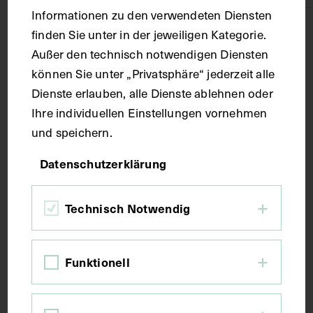
Informationen zu den verwendeten Diensten
Technik
finden Sie unter in der jeweiligen Kategorie.
Außer den technisch notwendigen Diensten
können Sie unter „Privatsphäre“ jederzeit alle
Aquarell
Dienste erlauben, alle Dienste ablehnen oder
Ihre individuellen Einstellungen vornehmen
Maße
und speichern.
Datenschutzerklärung
Bildmaß 40,9 x 31,8 cm
Technisch Notwendig
Kurzbeschreibung
Horizontalschnitt durch das im Schädel belassene
Funktionell
Gehirn in der Höhe des Corpus striatum und des
Fornix.